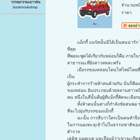
จำนวนหน้
ราคา:
แม็กกี้ แบร์ดนั้นมิได้เป็นคนน่ารัก ใจ
ที่สุด
ที่พอจะพูดได้เกี่ยวกับหล่อนก็คือ ภายใ
สาธารณะที่ยังสาวสดสะพรั่ง
เมื่อรถของหล่อนโดนไฟไหม้โดยที่ตัวแม็ก
เป็น
ผู้กระทำการร้ายห้าคนด้วยกัน นั่นก็ค
ของหล่อน อันประกอบด้วยหลานสาวหงิม ๆ
คน หนึ่งในสี่นั้นคือผู้ที่แม็กกี้คิดจะเลือ
ทั้งห้าคนนั้นต่างก็กำลังขัดสนพอ ๆ ก
ที่จะไปยุ่งกับรถของแม็กกี้
ฉะนั้น การสืบว่าใครเป็นคนทำจึง
ในการมองทะลุเข้าไปในธรรมชาติของมนุ
ตำรวจ
เฮมิช แมคเบธ และถึงแม้ว่าเขาจะเกียจ